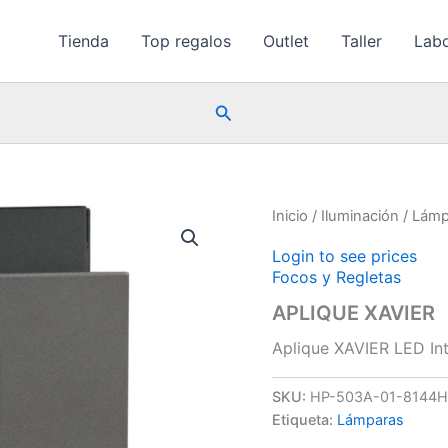
Tienda
Top regalos
Outlet
Taller
Labo
Buscar
Inicio
/
Iluminación
/
Lámp
Login to see prices
Focos y Regletas
APLIQUE XAVIER
Aplique XAVIER LED In
SKU:
HP-503A-01-8144
Etiqueta:
Lámparas