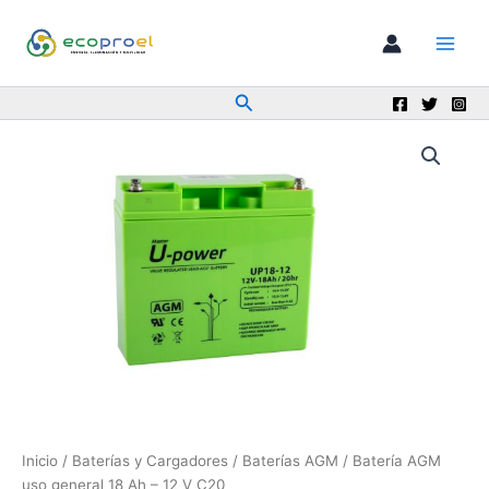
Ir
al
contenido
Buscar
Inicio
/
Baterías y Cargadores
/
Baterías AGM
/ Batería AGM
uso general 18 Ah – 12 V C20