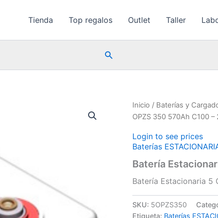
Tienda
Top regalos
Outlet
Taller
Labo
Buscar
Inicio
/
Baterías y Cargad
OPZS 350 570Ah C100 – 
Login to see prices
Baterías ESTACIONARI
Batería Estaciona
Batería Estacionaria 
SKU:
5OPZS350
Categ
Etiqueta:
Baterías ESTAC