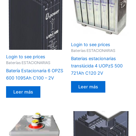
Login to see prices
Baterías ESTACIONARIAS
Login to see prices
Baterias estacionarias
Baterías ESTACIONARIAS
translúcida 4 UOPzS 500
Batería Estacionaria 6 OPZS
721Ah C120 2V
600 1095Ah C100 – 2V
Leer más
Leer más