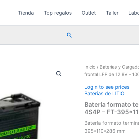
Tienda
Top regalos
Outlet
Taller
Labo
Buscar
Inicio
/
Baterías y Cargad
frontal LFP de 12,8V – 
Login to see prices
Baterías de LITIO
Batería formato te
4S4P – FT-395*1
Batería formato termin
395*110*286 mm