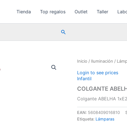
Tienda
Top regalos
Outlet
Taller
Labo
Buscar
Inicio
/
Iluminación
/
Lámp
Login to see prices
Infantil
COLGANTE ABELH
Colgante ABELHA 1xE2
EAN:
5608409016810
Etiqueta:
Lámparas