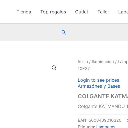
Tienda
Top regalos
Outlet
Taller
Labo
Buscar
Inicio
/
Iluminación
/
Lámp
1XE27
Login to see prices
Armazónes y Bases
COLGANTE KATM
Colgante KATMANDU 1
EAN:
5608409010320
Etiqueta:
Lámparas