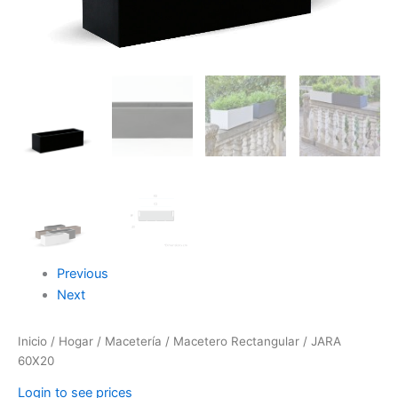
Previous
Next
Inicio
/
Hogar
/
Macetería
/
Macetero Rectangular
/ JARA
60X20
Login to see prices