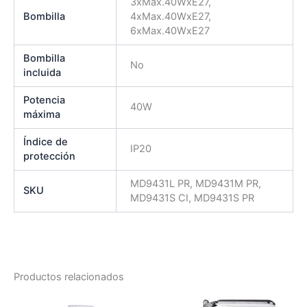
3xMax.40WxE27,
Bombilla
4xMax.40WxE27,
6xMax.40WxE27
Bombilla
No
incluida
Potencia
40W
máxima
Índice de
IP20
protección
MD9431L PR, MD9431M PR,
SKU
MD9431S CI, MD9431S PR
Productos relacionados