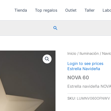
Tienda
Top regalos
Outlet
Taller
Labo
Buscar
Inicio
/
Iluminación
/
Navi
Login to see prices
Estrella Navideña
NOVA 60
Estrella navideña NOV
SKU:
LUMNV060OFNWV