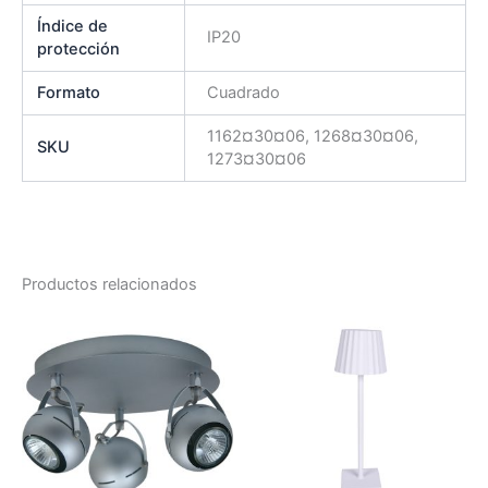
Índice de
IP20
protección
Formato
Cuadrado
1162¤30¤06, 1268¤30¤06,
SKU
1273¤30¤06
Productos relacionados