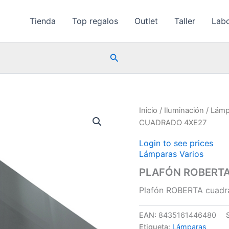
Tienda
Top regalos
Outlet
Taller
Labo
Buscar
Inicio
/
Iluminación
/
Lámp
CUADRADO 4XE27
Login to see prices
Lámparas Varios
PLAFÓN ROBERT
Plafón ROBERTA cuadr
EAN:
8435161446480
Etiqueta:
Lámparas