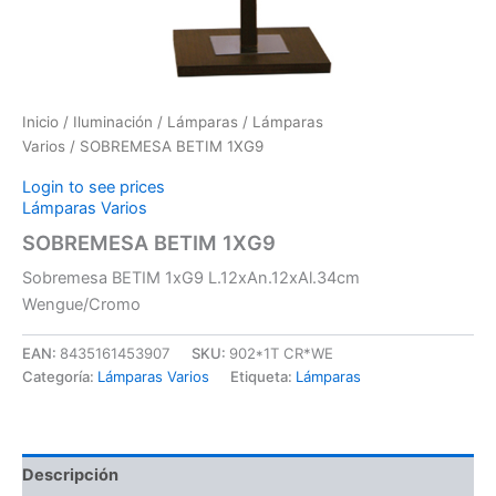
Inicio
/
Iluminación
/
Lámparas
/
Lámparas
Varios
/ SOBREMESA BETIM 1XG9
Login to see prices
Lámparas Varios
SOBREMESA BETIM 1XG9
Sobremesa BETIM 1xG9 L.12xAn.12xAl.34cm
Wengue/Cromo
EAN:
8435161453907
SKU:
902*1T CR*WE
Categoría:
Lámparas Varios
Etiqueta:
Lámparas
Descripción