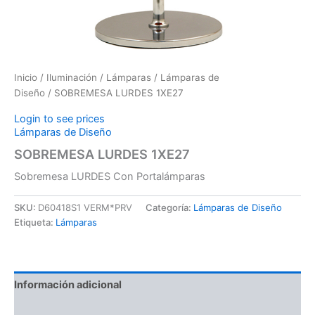
Inicio
/
Iluminación
/
Lámparas
/
Lámparas de
Diseño
/ SOBREMESA LURDES 1XE27
Login to see prices
Lámparas de Diseño
SOBREMESA LURDES 1XE27
Sobremesa LURDES Con Portalámparas
SKU:
D60418S1 VERM*PRV
Categoría:
Lámparas de Diseño
Etiqueta:
Lámparas
Información adicional
Valoraciones (0)