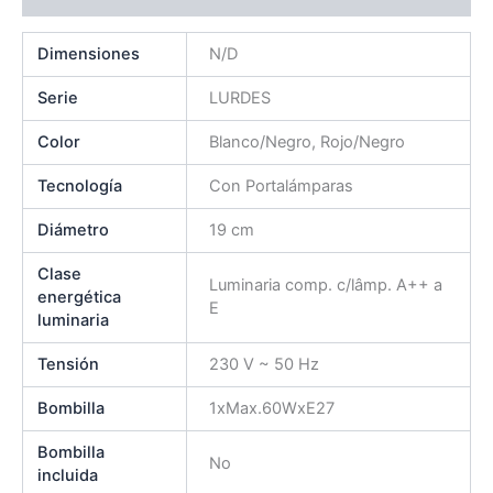
Dimensiones
N/D
Serie
LURDES
Color
Blanco/Negro, Rojo/Negro
Tecnología
Con Portalámparas
Diámetro
19 cm
Clase
Luminaria comp. c/lâmp. A++ a
energética
E
luminaria
Tensión
230 V ~ 50 Hz
Bombilla
1xMax.60WxE27
Bombilla
No
incluida