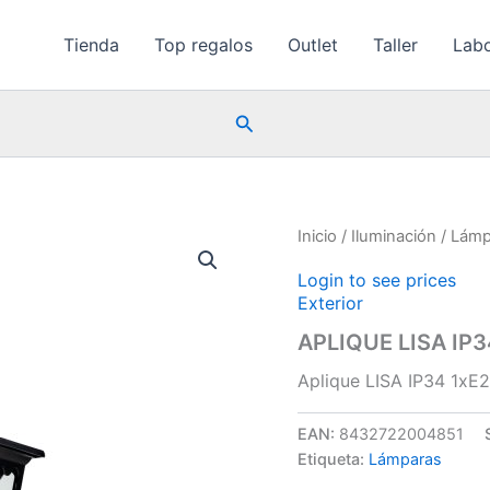
Tienda
Top regalos
Outlet
Taller
Labo
Buscar
Inicio
/
Iluminación
/
Lámp
Login to see prices
Exterior
APLIQUE LISA IP3
Aplique LISA IP34 1xE
EAN:
8432722004851
Etiqueta:
Lámparas