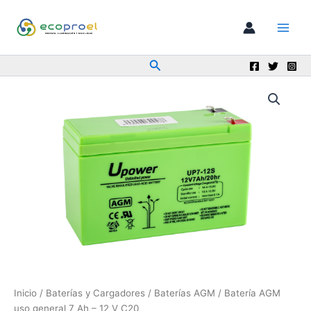
Ir
al
contenido
Buscar
Inicio
/
Baterías y Cargadores
/
Baterías AGM
/ Batería AGM
uso general 7 Ah – 12 V C20