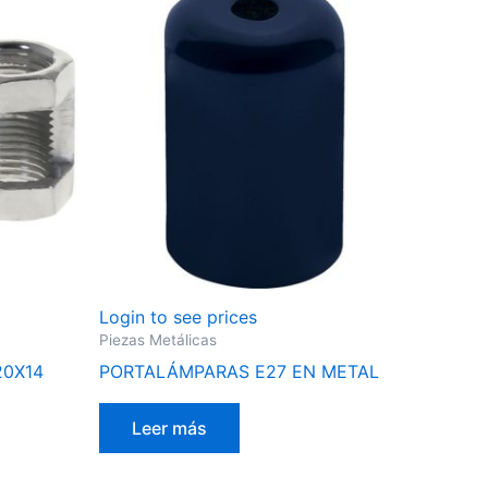
Login to see prices
Piezas Metálicas
20X14
PORTALÁMPARAS E27 EN METAL
Leer más