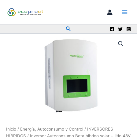
Ir
al
contenido
Buscar
Inicio
/
Energía, Autoconsumo y Control
/
INVERSORES
HÍBRIDOS
/ Inversor Autoconsumo Beta hibrido solar + litio 48V