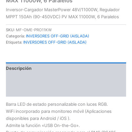
MAX 11000W, 6 Paralelos
Inversor-Cargador MasterPower 48V/11000W, Regulador
MPPT 150Ah (90-450VDC) PV MAX 11000W, 6 Paralelos
SKU:
MF-OME-PRO11KW
Categoría:
INVERSORES OFF-GRID (AISLADA)
Etiqueta:
INVERSORES OFF-GRID (AISLADA)
Descripción
Información adicional
Valoraciones (0)
Barra LED de estado personalizable con luces RGB.
WiFi incorporado para monitoreo móvil (Aplicaciones
disponibles para Android / iOS ).
Admite la función «USB On-the-Go».