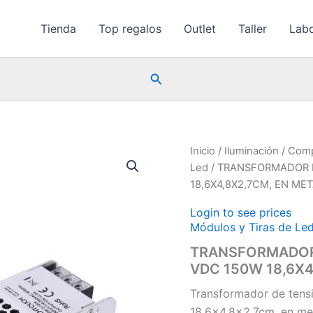
Tienda
Top regalos
Outlet
Taller
Labo
Buscar
Inicio
/
Iluminación
/
Com
Led
/ TRANSFORMADOR 
18,6X4,8X2,7CM, EN ME
Login to see prices
Módulos y Tiras de Le
TRANSFORMADOR 
VDC 150W 18,6X4
Transformador de ten
18,6×4,8×2,7cm, en me