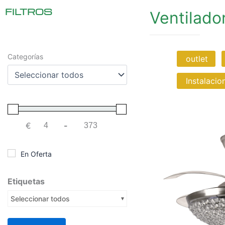
FILTROS
Ventilado
Categorías
outlet
Instalacio
€
-
Minimum Price
Maximum Price
En Oferta
Etiquetas
Seleccionar todos