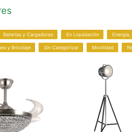
res
Baterías y Cargadores
En Liquidación
Energía,
nes y Bricolaje
Sin Categorizar
Movilidad
Re