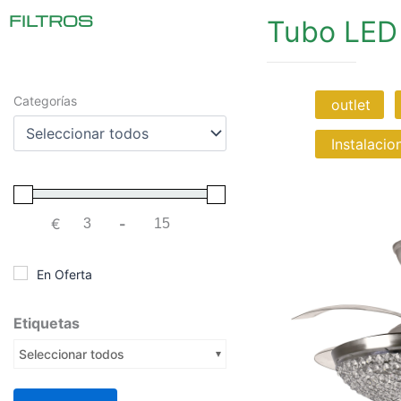
FILTROS
Tubo LED
Categorías
outlet
Instalacio
€
-
Minimum Price
Maximum Price
En Oferta
Etiquetas
Seleccionar todos