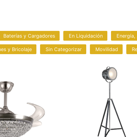
Baterías y Cargadores
En Liquidación
Energía,
nes y Bricolaje
Sin Categorizar
Movilidad
Re