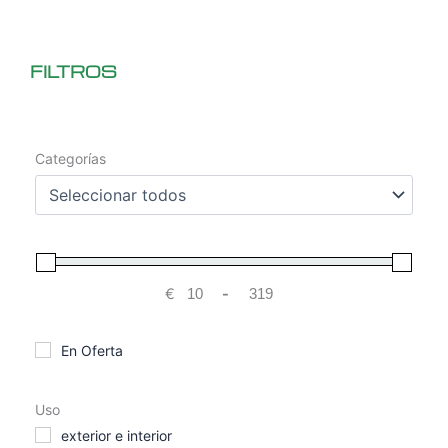
FILTROS
Categorías
€
-
Minimum Price
Maximum Price
En Oferta
Uso
exterior e interior