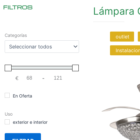
FILTROS
Lámpara 
Categorías
outlet
Instalacio
€
-
Minimum Price
Maximum Price
En Oferta
Uso
exterior e interior