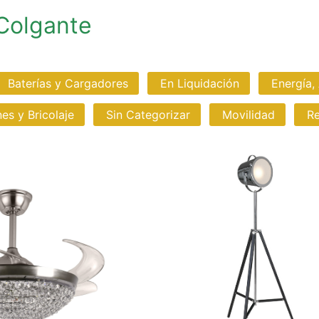
Colgante
Baterías y Cargadores
En Liquidación
Energía,
nes y Bricolaje
Sin Categorizar
Movilidad
Re