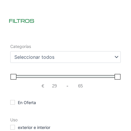
FILTROS
Categorías
€
-
Minimum Price
Maximum Price
En Oferta
Uso
exterior e interior